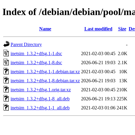
Index of /debian/debian/pool/ma
Name
Last modified
Size
De
Parent Directory
-
inetsim_1.3.2+dfsg.1-1.dsc
2021-02-03 00:45
2.0K
inetsim_1.3.2+dfsg.1-8.dsc
2026-06-21 19:03
2.1K
inetsim_1.3.2+dfsg.1-1.debian.tar.xz
2021-02-03 00:45
10K
inetsim_1.3.2+dfsg.1-8.debian.tar.xz
2026-06-21 19:03
13K
inetsim_1.3.2+dfsg.1.orig.tar.xz
2021-02-03 00:45
210K
inetsim_1.3.2+dfsg.1-8_all.deb
2026-06-21 19:13
225K
inetsim_1.3.2+dfsg.1-1_all.deb
2021-02-03 01:06
241K