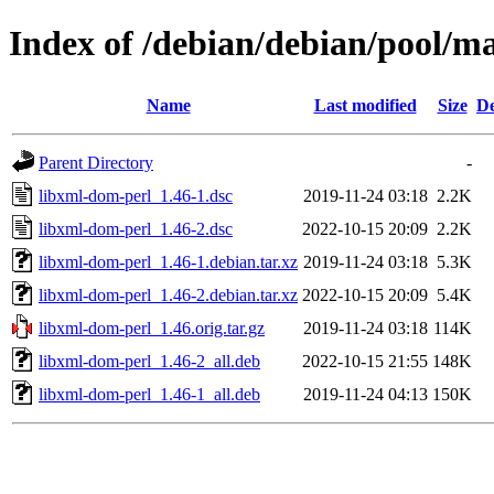
Index of /debian/debian/pool/m
Name
Last modified
Size
De
Parent Directory
-
libxml-dom-perl_1.46-1.dsc
2019-11-24 03:18
2.2K
libxml-dom-perl_1.46-2.dsc
2022-10-15 20:09
2.2K
libxml-dom-perl_1.46-1.debian.tar.xz
2019-11-24 03:18
5.3K
libxml-dom-perl_1.46-2.debian.tar.xz
2022-10-15 20:09
5.4K
libxml-dom-perl_1.46.orig.tar.gz
2019-11-24 03:18
114K
libxml-dom-perl_1.46-2_all.deb
2022-10-15 21:55
148K
libxml-dom-perl_1.46-1_all.deb
2019-11-24 04:13
150K