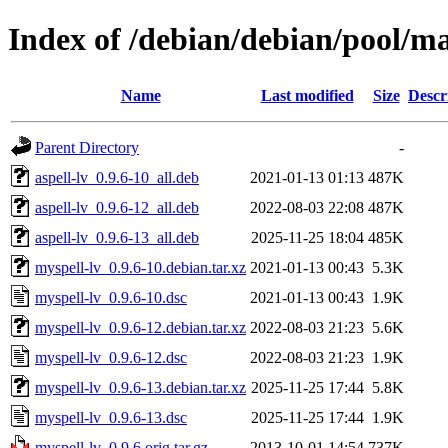
Index of /debian/debian/pool/m
Name
Last modified
Size
Descr
Parent Directory
-
aspell-lv_0.9.6-10_all.deb
2021-01-13 01:13
487K
aspell-lv_0.9.6-12_all.deb
2022-08-03 22:08
487K
aspell-lv_0.9.6-13_all.deb
2025-11-25 18:04
485K
myspell-lv_0.9.6-10.debian.tar.xz
2021-01-13 00:43
5.3K
myspell-lv_0.9.6-10.dsc
2021-01-13 00:43
1.9K
myspell-lv_0.9.6-12.debian.tar.xz
2022-08-03 21:23
5.6K
myspell-lv_0.9.6-12.dsc
2022-08-03 21:23
1.9K
myspell-lv_0.9.6-13.debian.tar.xz
2025-11-25 17:44
5.8K
myspell-lv_0.9.6-13.dsc
2025-11-25 17:44
1.9K
myspell-lv_0.9.6.orig.tar.gz
2013-10-01 14:54
737K